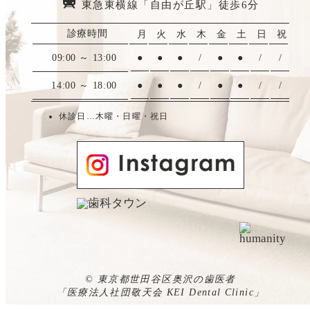
東急東横線「自由が丘駅」徒歩6分
診療時間
月
火
水
木
金
土
日
祝
●
●
●
/
●
●
/
/
09:00 ～ 13:00
●
●
●
/
●
●
/
/
14:00 ～ 18:00
休診日…木曜・日曜・祝日
© 東京都世田谷区奥沢の歯医者
「医療法人社団敬天会 KEI Dental Clinic」