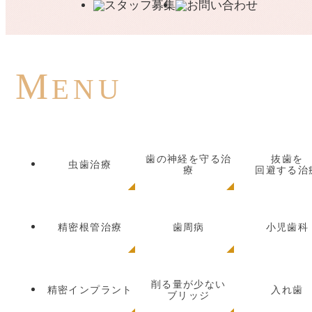
M
ENU
歯の神経を守る治
抜歯を
虫歯治療
療
回避する治
精密根管治療
歯周病
小児歯科
削る量が少ない
精密インプラント
入れ歯
ブリッジ