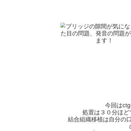
今回はc
処置は３０分ほど
結合組織移植は自分の