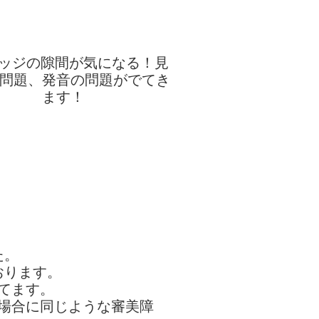
た。
おります。
てます。
場合に同じような審美障