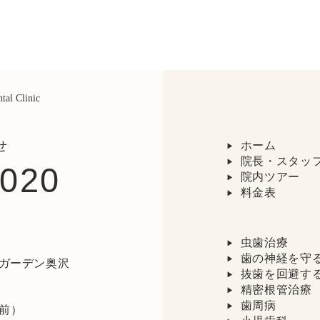
せ
ホーム
院長・スタッ
0020
院内ツアー
料金表
虫歯治療
歯の神経を守
きガーデン奥沢
抜歯を回避す
精密根管治療
歯周病
前）