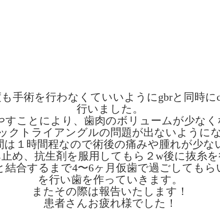
も手術を行わなくていいようにgbrと同時にc
行いました。
増やすことにより、歯肉のボリュームが少な
ックトライアングルの問題が出ないように
間は１時間程なので術後の痛みや腫れが少な
み止め、抗生剤を服用してもら２w後に抜糸を
と結合するまで4〜6ヶ月仮歯で過ごしてもら
を行い歯を作っていきます。
またその際は報告いたします！
患者さんお疲れ様でした！