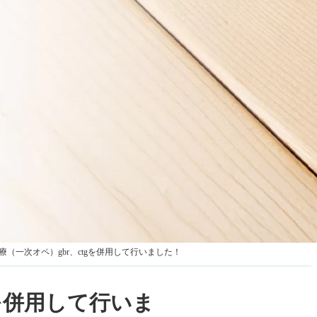
（一次オペ）gbr、ctgを併用して行いました！
を併用して行いま