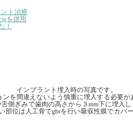
インプラント埋入時の写真です。
ョンを間違えないよう慎重に埋入する必要が
や舌側ぎみで歯肉の高さから３mm下に埋入し
い部位は人工骨でgbrを行い吸収性膜でカバ