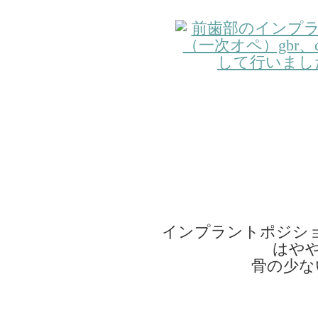
インプラントポジシ
はや
骨の少な