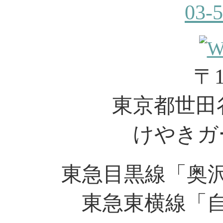
03-
〒1
東京都世田谷
けやきガ
東急目黒線「奥
東急東横線「