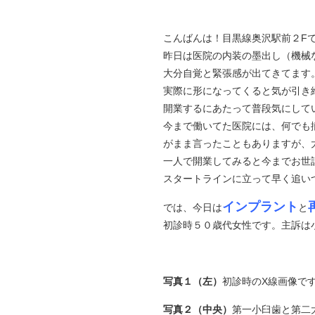
こんばんは！目黒線奥沢駅前２Fで６月４
昨日は医院の内装の墨出し（機械
大分自覚と緊張感が出てきてます
実際に形になってくると気が引き
開業するにあたって普段気にして
今まで働いてた医院には、何でも
がまま言ったこともありますが、
一人で開業してみると今までお世
スタートラインに立って早く追い
インプラント
では、今日は
と
初診時５０歳代女性です。主訴は
写真１（左）
初診時のX線画像で
写真２（中央）
第一小臼歯と第二