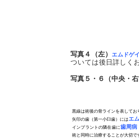
写真４（左）
エムドゲ
ついては後日詳しく
写真５・６（中央・右
黒線は術後の骨ラインを表してお
エ
矢印の歯（第一小臼歯）には
歯周病
インプラントの隣在歯に
術と同時に治療することが大切で