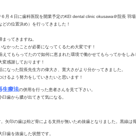
日に歯科医院を開業予定のKEI dental clinic okusawa＠院長 
などの位置決め）を行ってきました！
。
締まってきますね。
いなかったことが必要になってくるため大変です！
揃えてもらってたので如何に恵まれた環境で働かせてもらってかをしみ
大変感謝しております！
話になった院長先生方の偉大さ、寛大さがより分かってきました。
つけるよう努力をしていきたいと思います！
再生療法
の併用を行った患者さんを見て下さい。
小臼歯から膿が出てきて気になる。
す。矢印の歯は殆ど骨による支持が無いため抜歯となりました。
黒線は
大臼歯を抜歯した状態です。