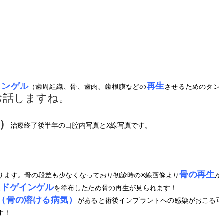
インゲル
再生
（歯周組織、骨、歯肉、歯根膜などの
させるためのタ
お話しますね。
）
治療終了後半年の口腔内写真とX線写真です。
骨の再生
ります。骨の段差も少なくなっており初診時のX線画像より
ムドゲインゲル
を塗布したため骨の再生が見られます！
（骨の溶ける病気）
があると術後インプラントへの感染がおこる
す！