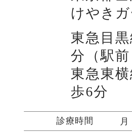
けやきガ
東急目黒
分（駅前
東急東横
歩6分
診療時間
月