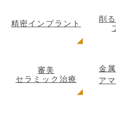
削
精密インプラント
金
審美
セラミック治療
ア