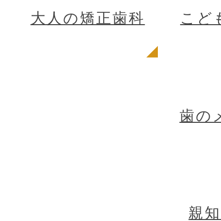
大人の矯正歯科
こど
歯の
親