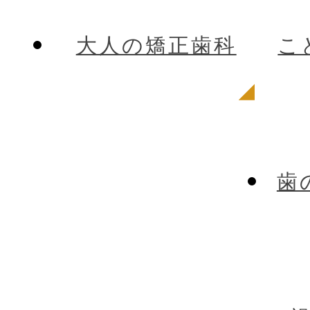
大人の矯正歯科
こ
歯