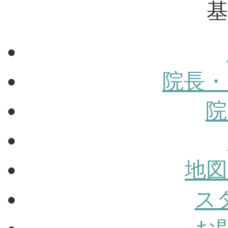
基
院長・
院
地図
ス