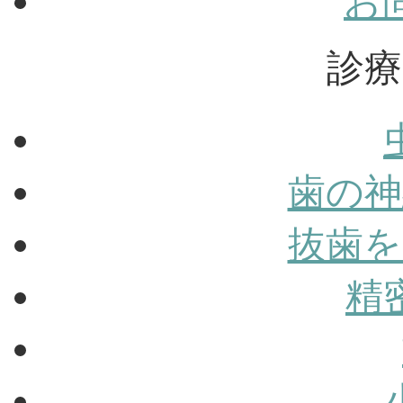
お
診療
歯の神
抜歯を
精