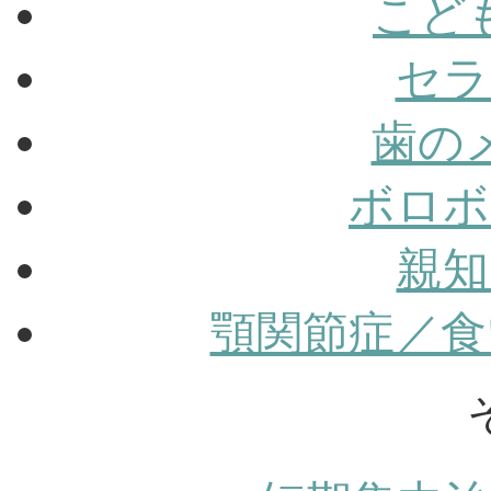
こど
セラ
歯の
ボロボ
親知
顎関節症／食