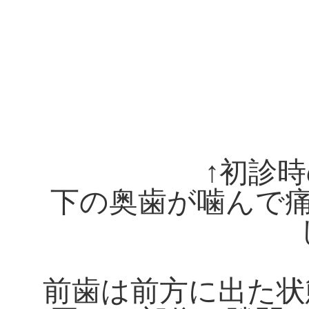
↑初診
下の奥歯が噛んで
前歯は前方に出た状