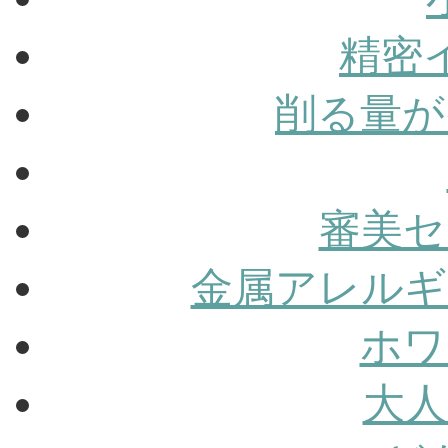
精密
削る量が
審美セ
金属アレルギ
ホワ
大人