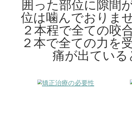
囲った部位に隙間
位は噛んでおりま
２本程で全ての咬
２本で全ての力を
痛が出ている