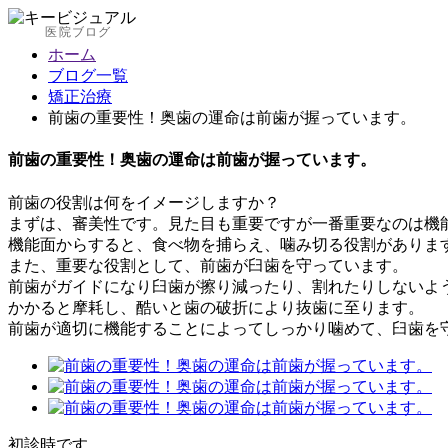
医院ブログ
ホーム
ブログ一覧
矯正治療
前歯の重要性！奥歯の運命は前歯が握っています。
前歯の重要性！奥歯の運命は前歯が握っています。
前歯の役割は何をイメージしますか？
まずは、審美性です。見た目も重要ですが一番重要なのは機
機能面からすると、食べ物を捕らえ、噛み切る役割がありま
また、重要な役割として、前歯が臼歯を守っています。
前歯がガイドになり臼歯が擦り減ったり、割れたりしないよう
かかると摩耗し、酷いと歯の破折により抜歯に至ります。
前歯が適切に機能することによってしっかり噛めて、臼歯を
初診時です。