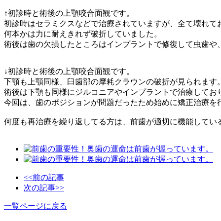
↑初診時と術後の上顎咬合面観です。
初診時はセラミクスなどで治療されていますが、全て壊れて
何本かは力に耐えきれず破折していました。
術後は歯の欠損したところはインプラントで修復して虫歯や
↓初診時と術後の上顎咬合面観です。
下顎も上顎同様、臼歯部の摩耗クラウンの破折が見られます
術後は下顎も同様にジルコニアやインプラントで治療してお
今回は、歯のポジションが問題だったため始めに矯正治療を
何度も再治療を繰り返してる方は、前歯が適切に機能してい
<<前の記事
次の記事>>
一覧ページに戻る