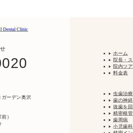
せ
ホーム
0020
院長・ス
院内ツア
料金表
虫歯治療
やきガーデン奥沢
歯の神経
抜歯を回
精密根管
駅前）
歯周病
分
小児歯科
精密イン