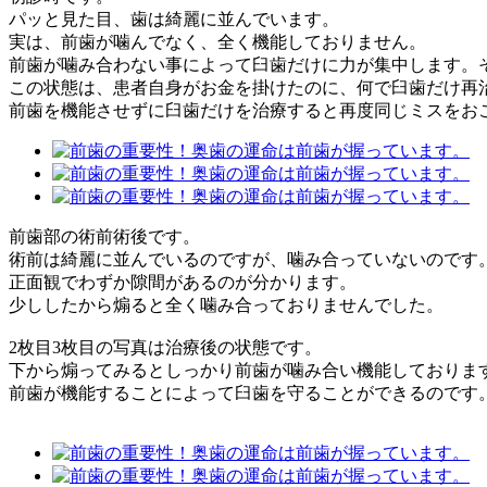
パッと見た目、歯は綺麗に並んでいます。
実は、前歯が噛んでなく、全く機能しておりません。
前歯が噛み合わない事によって臼歯だけに力が集中します。
この状態は、患者自身がお金を掛けたのに、何で臼歯だけ再
前歯を機能させずに臼歯だけを治療すると再度同じミスをお
前歯部の術前術後です。
術前は綺麗に並んでいるのですが、噛み合っていないのです
正面観でわずか隙間があるのが分かります。
少ししたから煽ると全く噛み合っておりませんでした。
2枚目3枚目の写真は治療後の状態です。
下から煽ってみるとしっかり前歯が噛み合い機能しておりま
前歯が機能することによって臼歯を守ることができるのです