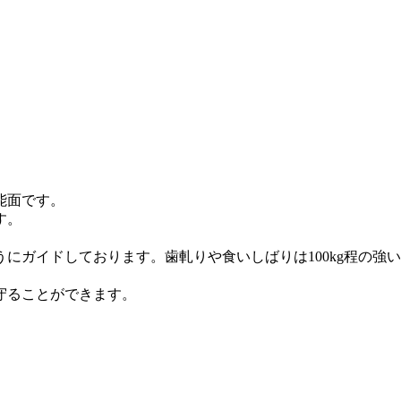
能面です。
す。
にガイドしております。歯軋りや食いしばりは100kg程の強
守ることができます。