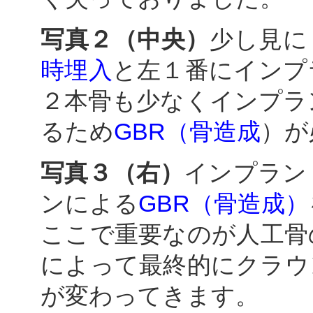
写真２（中央）
少し見に
時埋入
と左１番に
インプ
２本
骨も少なくインプラ
るため
GBR（骨造成
）が
写真３（右）
インプラン
ンによる
GBR（骨造成）
ここで重要なのが人工骨
によって最終的にクラウ
が変わってきます。