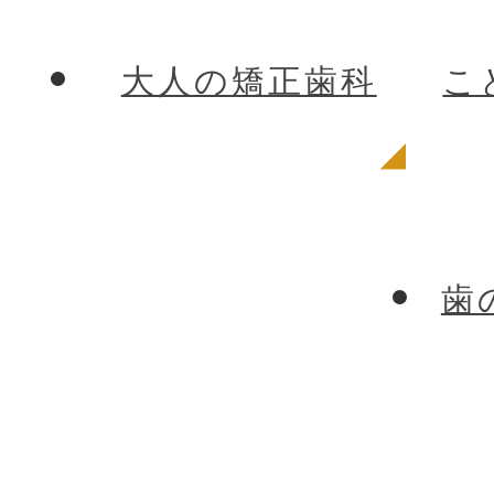
大人の矯正歯科
こ
歯