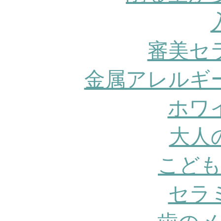
審美セ
金属アレルギ
ホワ
大人
こども
セラ