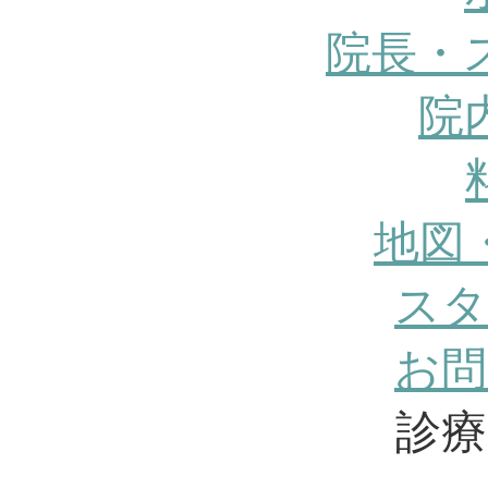
院長・
院
地図
スタ
お問
診療