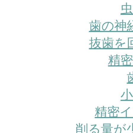
虫
歯の神
抜歯を
精密
小
精密イ
削る量が