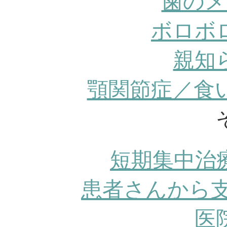
歯のメ
ボロボ
親知
顎関節症／食
短期集中治
患者さんから
医